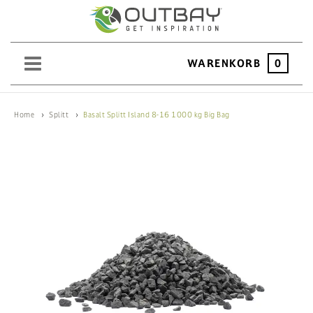
WARENKORB
0
SAND
Home
Splitt
Basalt Splitt Island 8-16 1000 kg Big Bag
KIES
SPLITT
SCHOTTER
ERDEN
SAATGUT
HOCHBEET
BEWÄSSERUNG