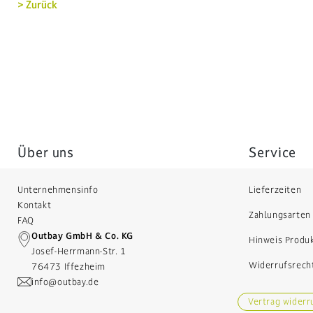
> Zurück
Über uns
Service
Unternehmensinfo
Lieferzeiten
Kontakt
Zahlungsarten
FAQ
Outbay GmbH & Co. KG
Hinweis Produ
Josef-Herrmann-Str. 1
Widerrufsrech
76473 Iffezheim
info@outbay.de
Vertrag widerr