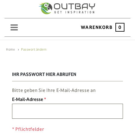
WARENKORB
0
SAND
Home
Passwort ändern
KIES
SPLITT
IHR PASSWORT HIER ABRUFEN
SCHOTTER
Bitte geben Sie Ihre E-Mail-Adresse an
ERDEN
E-Mail-Adresse
SAATGUT
HOCHBEET
* Pflichtfelder
BEWÄSSERUNG