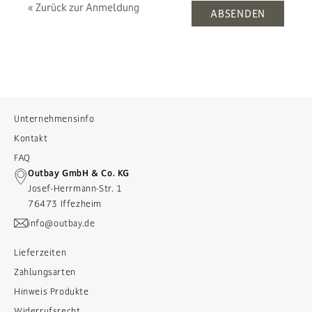
« Zurück zur Anmeldung
ABSENDEN
PFLANZEN
# MAG
SUCHE
ANMELDEN
Unternehmensinfo
Kontakt
FAQ
Outbay GmbH & Co. KG
Josef-Herrmann-Str. 1
76473 Iffezheim
info@outbay.de
Lieferzeiten
Zahlungsarten
Hinweis Produkte
Widerrufsrecht