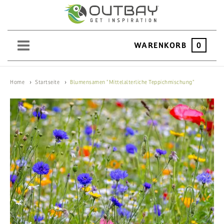
WARENKORB
0
SAND
Home
Startseite
Blumensamen "Mittelalterliche Teppichmischung"
KIES
SPLITT
SCHOTTER
ERDEN
SAATGUT
HOCHBEET
BEWÄSSERUNG