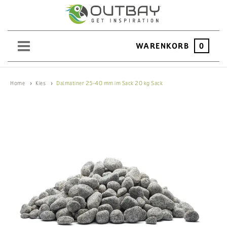
WARENKORB
0
SAND
Home
Kies
Dalmatiner 25-40 mm im Sack 20 kg Sack
KIES
SPLITT
SCHOTTER
ERDEN
SAATGUT
HOCHBEET
BEWÄSSERUNG