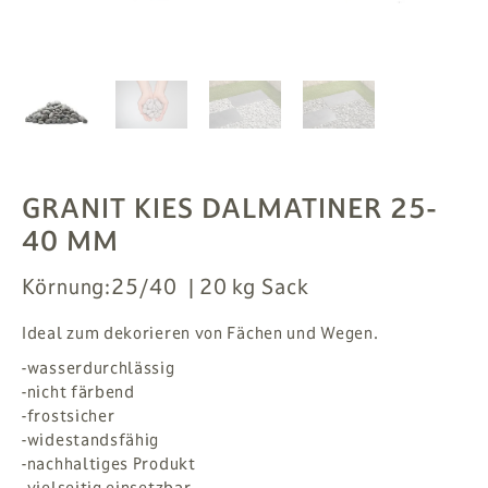
PFLANZEN
# MAG
SUCHE
ANMELDEN
GRANIT KIES DALMATINER 25-
40 MM
Körnung:
25/40
20 kg Sack
Ideal zum dekorieren von Fächen und Wegen.
-wasserdurchlässig
-nicht färbend
-frostsicher
-widestandsfähig
-nachhaltiges Produkt
-vielseitig einsetzbar