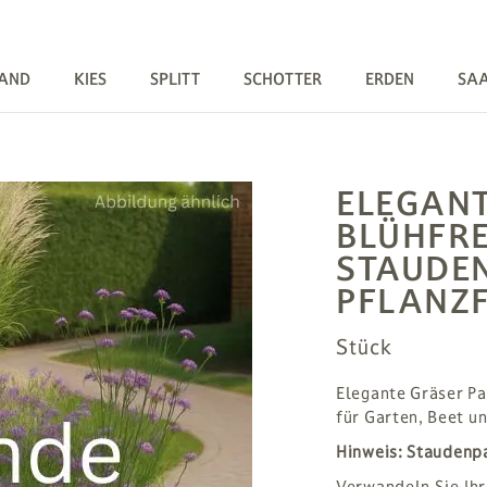
AND
KIES
SPLITT
SCHOTTER
ERDEN
SA
ELEGAN
BLÜHFR
STAUDEN
PFLANZ
Stück
Elegante Gräser Pa
für Garten, Beet u
Hinweis:
Staudenpa
Verwandeln Sie Ihr