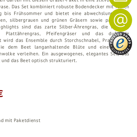
Oase. Das Set kombiniert robuste Bodendecker mit feinen
ng bis Frühsommer und bietet eine abwechslungsreiche
nen, silbergrauen und grünen Gräsern sowie passenden
ighlights sind das zarte Silber-Ährengras, die kräftige
e, Plattährengras, Pfeifengräser und das duftende
zt wird das Ensemble durch Storchschnabel, Prachtkerze
die dem Beet langanhaltende Blüte und eine leichte,
wolke verleihen. Ein ausgewogenes, elegantes Set, das
 und das Beet optisch strukturiert.
€
nd mit Paketdienst