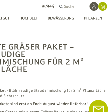
# MAG
Suche
ATGUT
HOCHBEET
BEWÄSSERUNG
PFLANZEN
TE GRÄSER PAKET
–
EUDIGE
MISCHUNG FÜR 2 M²
FLÄCHE
ket - Blühfreudige Staudenmischung für 2 m² Pflanzfläche
nd Sichtschutz
kete sind erst ab
Ende August
wieder lieferbar!
en Garten mit diesem Gräser-Paket in eine stilvolle, duft-