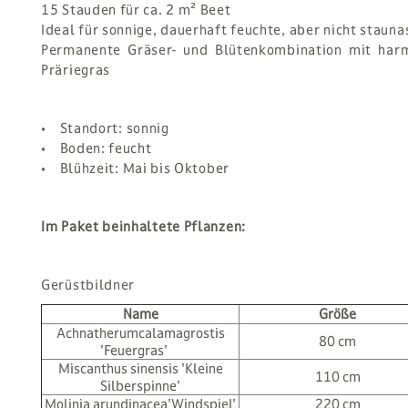
15 Stauden für ca. 2 m² Beet
Ideal für sonnige, dauerhaft feuchte, aber nicht staun
Permanente Gräser- und Blütenkombination mit har
Präriegras
• Standort: sonnig
• Boden: feucht
• Blühzeit: Mai bis Oktober
Im Paket beinhaltete Pflanzen:
Gerüstbildner
Name
Größe
Achnatherumcalamagrostis
80 cm
'Feuergras'
Miscanthus sinensis 'Kleine
110 cm
Silberspinne'
Molinia arundinacea'Windspiel'
220 cm