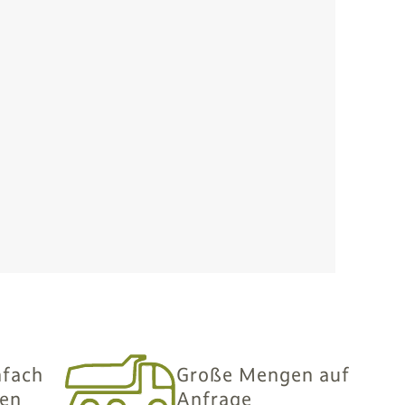
nfach
Große Mengen auf
len
Anfrage