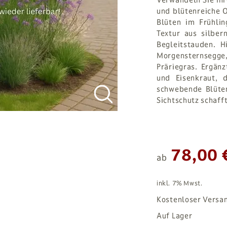
und blütenreiche 
Blüten im Frühli
Textur aus silber
Begleitstauden. H
Morgensternsegg
Präriegras. Ergän
und Eisenkraut, 
schwebende Blüten
Sichtschutz schafft
78,00 
ab
inkl. 7% Mwst.
Kostenloser Versa
Auf Lager