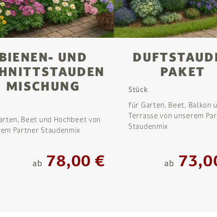
BIENEN- UND
DUFTSTAUD
HNITTSTAUDEN
PAKET
MISCHUNG
Stück
k
für Garten, Beet, Balkon 
Terrasse von unserem Pa
arten, Beet und Hochbeet von
Staudenmix
rem Partner Staudenmix
78,00 €
73,0
ab
ab