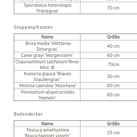
Sporobolus heterolepis
70 cm
'Präriegras'
Gruppenpflanzen
Name
Größe
Briza media 'Mittleres
40 cm
Zittergras'
Carex grayi 'Morgenstern'
60 cm
Chasmanthium latifolium'River
70cm
Mist' ®
Koeleria glauca 'Blaues
30 cm
Staudengras'
Molinia caerulea 'Moorhexe'
60 cm
Pennisetum alopecuroides
60 cm
'Hameln'
Bodendecker
Name
Größe
Festuca amethystina
25 cm
'Blauschwingel violett'