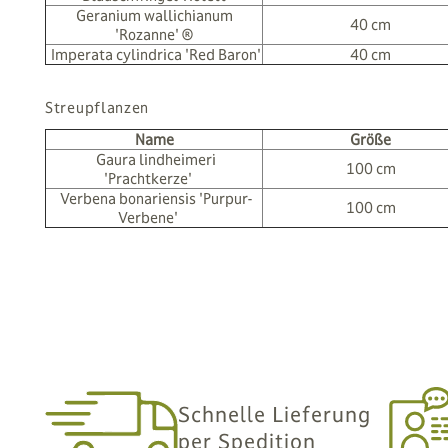
Geranium wallichianum
40 cm
'Rozanne' ®
Imperata cylindrica 'Red Baron'
40 cm
Streupflanzen
Name
Größe
Gaura lindheimeri
100 cm
'Prachtkerze'
Verbena bonariensis 'Purpur-
100 cm
Verbene'
Schnelle Lieferung
per Spedition