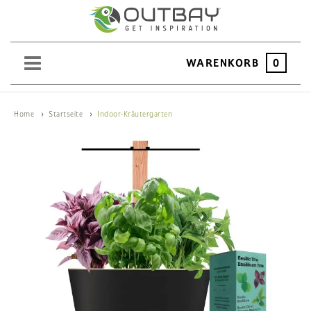
WARENKORB
0
SAND
Home
Startseite
Indoor-Kräutergarten
KIES
SPLITT
SCHOTTER
ERDEN
SAATGUT
HOCHBEET
BEWÄSSERUNG