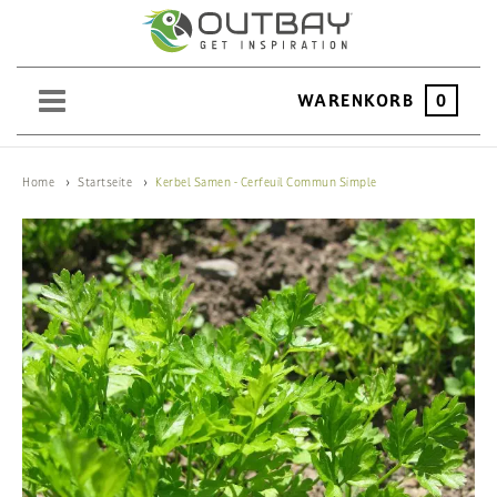
WARENKORB
0
SAND
Home
Startseite
Kerbel Samen - Cerfeuil Commun Simple
KIES
SPLITT
SCHOTTER
ERDEN
SAATGUT
HOCHBEET
BEWÄSSERUNG