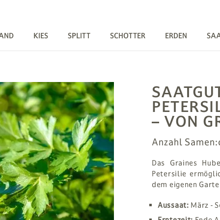
AND
KIES
SPLITT
SCHOTTER
ERDEN
SA
SAATGU
PETERSI
– VON G
Anzahl Samen:
Das Graines Hube
Petersilie ermögli
dem eigenen Garten
Aussaat:
März - 
Erntezeit:
Ende Ap