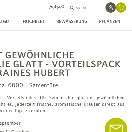
# MAG
Suche
ATGUT
HOCHBEET
BEWÄSSERUNG
PFLANZEN
T GEWÖHNLICHE
LIE GLATT - VORTEILSPACK
RAINES HUBERT
ca. 6000
Samentüte
rt Vorteilspaket für Samen der glatten gewöhnlichen
cht es, jederzeit frische, aromatische Kräuter direkt aus
 oder Topf zu ernten.
September
ril - Oktober