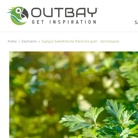
S
Home
Startseite
Saatgut Gewöhnliche Petersilie glatt - Vorteilspack