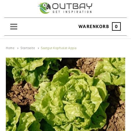
WARENKORB
0
SAND
Home
Startseite
Saatgut Kopfsalat Appia
KIES
SPLITT
SCHOTTER
ERDEN
SAATGUT
HOCHBEET
BEWÄSSERUNG