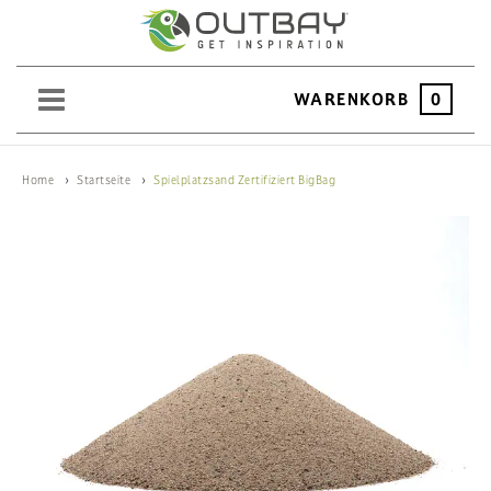
WARENKORB
0
SAND
Home
Startseite
Spielplatzsand Zertifiziert BigBag
KIES
SPLITT
SCHOTTER
ERDEN
SAATGUT
HOCHBEET
BEWÄSSERUNG