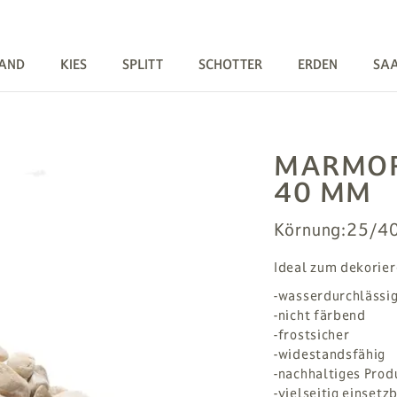
AND
KIES
SPLITT
SCHOTTER
ERDEN
SA
MARMOR 
40 MM
Körnung:
25/4
Ideal zum dekorie
-wasserdurchlässi
-nicht färbend
-frostsicher
-widestandsfähig
-nachhaltiges Prod
-vielseitig einsetz