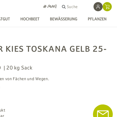
# MAG
Suche
ATGUT
HOCHBEET
BEWÄSSERUNG
PFLANZEN
KIES TOSKANA GELB 25-
0
20 kg Sack
ren von Fächen und Wegen.
g
ukt
bar