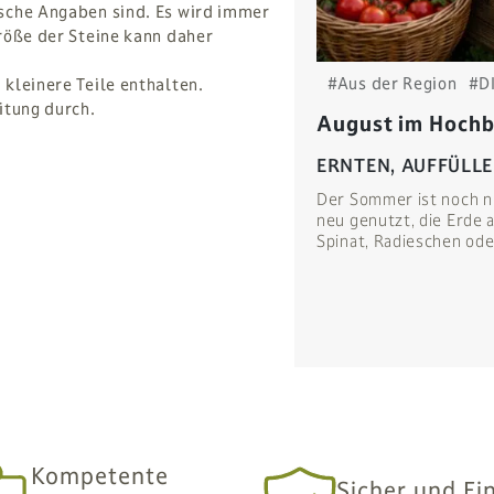
sche Angaben sind. Es wird immer
röße der Steine kann daher
#Aus der Region
#D
kleinere Teile enthalten.
itung durch.
August im Hochbe
ERNTEN, AUFFÜLL
Der Sommer ist noch n
neu genutzt, die Erde 
Spinat, Radieschen ode
Kompetente
Sicher und Ei