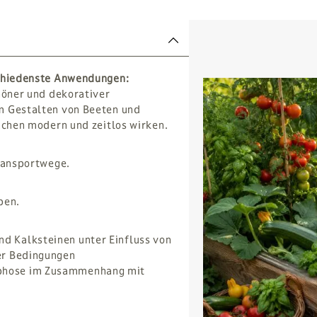
schiedenste Anwendungen:
höner und dekorativer
m Gestalten von Beeten und
ächen modern und zeitlos wirken.
Transportwege.
ben.
 Kalksteinen unter Einfluss von
er Bedingungen
phose im Zusammenhang mit