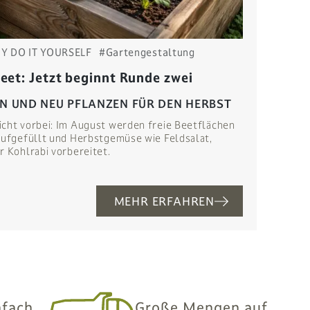
IY DO IT YOURSELF
#Gartengestaltung
et: Jetzt beginnt Runde zwei
EN UND NEU PFLANZEN FÜR DEN HERBST
icht vorbei: Im August werden freie Beetflächen
aufgefüllt und Herbstgemüse wie Feldsalat,
r Kohlrabi vorbereitet.
MEHR ERFAHREN
nfach
Große Mengen auf