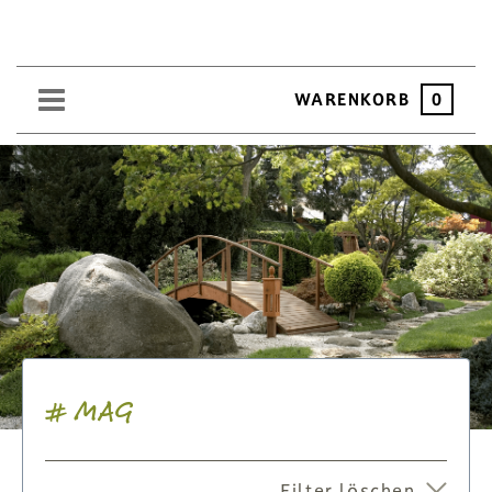
WARENKORB
0
SAND
KIES
SPLITT
SCHOTTER
ERDEN
SAATGUT
# MAG
HOCHBEET
BEWÄSSERUNG
Filter löschen