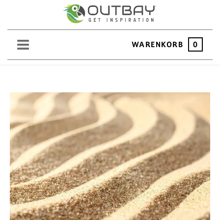
WARENKORB
0
SAND
KIES
SPLITT
SCHOTTER
ERDEN
SAATGUT
HOCHBEET
BEWÄSSERUNG