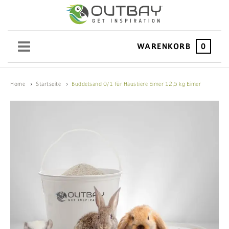
WARENKORB
0
SAND
Home
Startseite
Buddelsand 0/1 für Haustiere Eimer 12,5 kg Eimer
KIES
SPLITT
SCHOTTER
ERDEN
SAATGUT
HOCHBEET
BEWÄSSERUNG