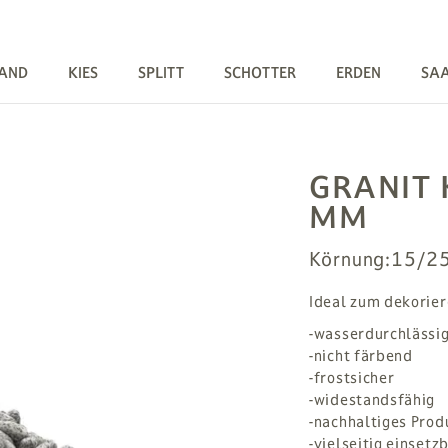
AND
KIES
SPLITT
SCHOTTER
ERDEN
SA
GRANIT 
MM
Körnung:
15/2
Ideal zum dekorie
-wasserdurchlässi
-nicht färbend
-frostsicher
-widestandsfähig
-nachhaltiges Prod
-vielseitig einsetz