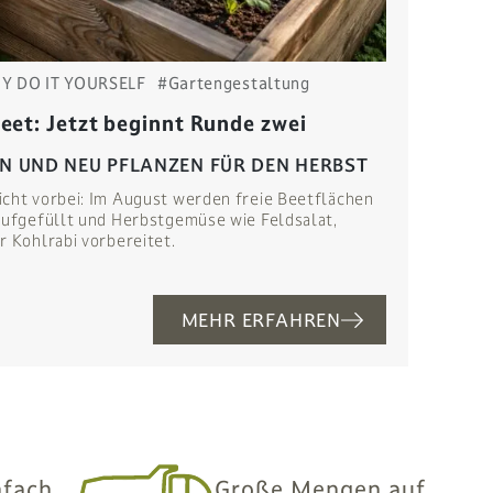
IY DO IT YOURSELF
#Gartengestaltung
et: Jetzt beginnt Runde zwei
EN UND NEU PFLANZEN FÜR DEN HERBST
icht vorbei: Im August werden freie Beetflächen
aufgefüllt und Herbstgemüse wie Feldsalat,
r Kohlrabi vorbereitet.
MEHR ERFAHREN
nfach
Große Mengen auf