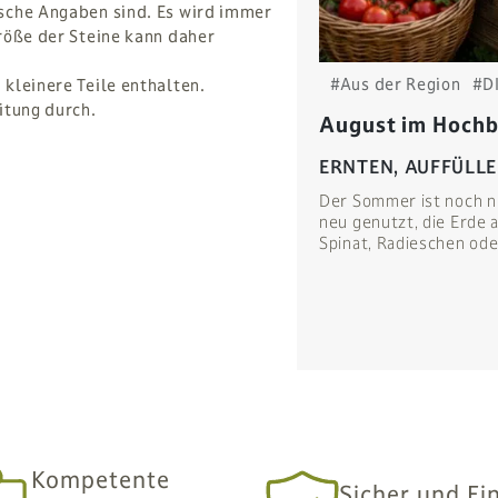
sche Angaben sind. Es wird immer
röße der Steine kann daher
#Aus der Region
#D
kleinere Teile enthalten.
itung durch.
August im Hochbe
ERNTEN, AUFFÜLL
Der Sommer ist noch n
neu genutzt, die Erde 
Spinat, Radieschen ode
Kompetente
Sicher und Ei