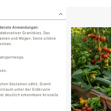
iedenste Anwendungen:
 dekorativer Granitkies. Das
Beeten und Wegen. Seine schöne
wirken.
Transportwege.
ben.
schen Gesteinen zählt. Granit
eitraum unter der Erdkruste
ldet deutlich erkennbare Kristalle