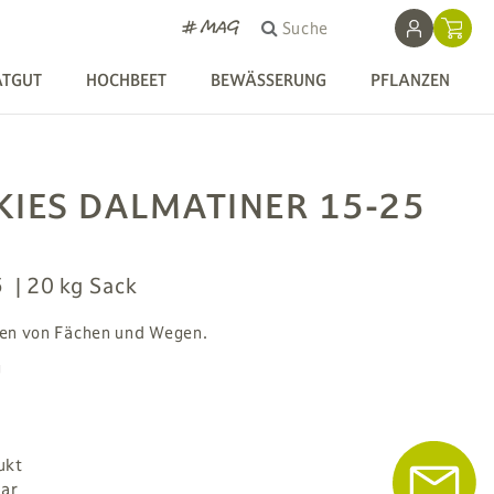
# MAG
Suche
ATGUT
HOCHBEET
BEWÄSSERUNG
PFLANZEN
KIES DALMATINER 15-25
5
20 kg Sack
ren von Fächen und Wegen.
g
ukt
bar