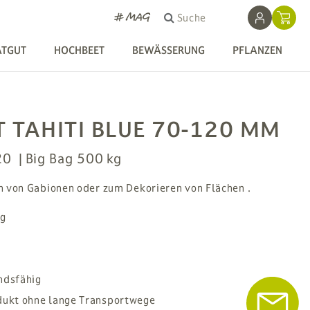
# MAG
Suche
ATGUT
HOCHBEET
BEWÄSSERUNG
PFLANZEN
 TAHITI BLUE 70-120 MM
20
Big Bag 500 kg
n von Gabionen oder zum Dekorieren von Flächen .
ig
ndsfähig
dukt ohne lange Transportwege