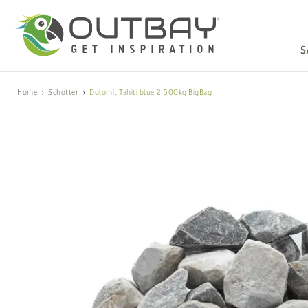
S
Home
Schotter
Dolomit Tahiti blue 2 500kg BigBag