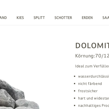
AND
KIES
SPLITT
SCHOTTER
ERDEN
SA
DOLOMIT
Körnung:
70/1
Ideal zum Verfülle
wasserdurchläss
nicht färbend
frostsicher
hart und widesta
nachhaltiges Pro