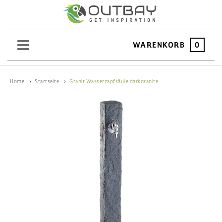
WARENKORB
0
SAND
Home
Startseite
Granit Wasserzapfsäule darkgranite
KIES
SPLITT
SCHOTTER
ERDEN
SAATGUT
HOCHBEET
BEWÄSSERUNG