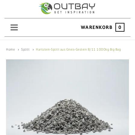
WARENKORB
0
SAND
Home
Splitt
Hartstein-Splitt aus Gneis-Gestein 8/11 1000kg Big Bag
KIES
SPLITT
SCHOTTER
ERDEN
SAATGUT
HOCHBEET
BEWÄSSERUNG