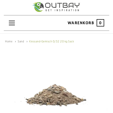
WARENKORB
0
SAND
Home
Sand
Kiessand-Gemisch 0/32 20 kg Sack
KIES
SPLITT
SCHOTTER
ERDEN
SAATGUT
HOCHBEET
BEWÄSSERUNG