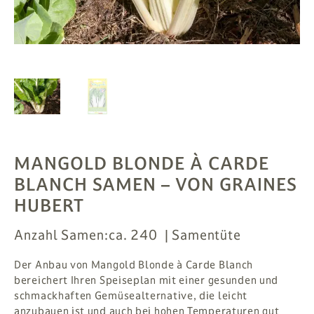
PFLANZEN
# MAG
SUCHE
ANMELDEN
MANGOLD BLONDE À CARDE
BLANCH SAMEN
– VON GRAINES
HUBERT
Anzahl Samen:
ca. 240
Samentüte
Der Anbau von Mangold Blonde à Carde Blanch
bereichert Ihren Speiseplan mit einer gesunden und
schmackhaften Gemüsealternative, die leicht
anzubauen ist und auch bei hohen Temperaturen gut