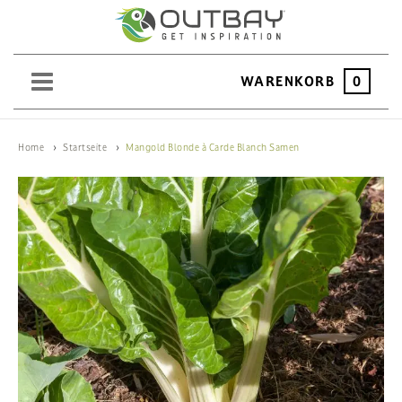
WARENKORB
0
SAND
Home
Startseite
Mangold Blonde à Carde Blanch Samen
KIES
SPLITT
SCHOTTER
ERDEN
SAATGUT
HOCHBEET
BEWÄSSERUNG