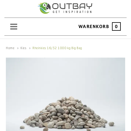
WARENKORB
0
SAND
Home
Kies
Rheinkies 16/32 1000 kg Big Bag
KIES
SPLITT
SCHOTTER
ERDEN
SAATGUT
HOCHBEET
BEWÄSSERUNG