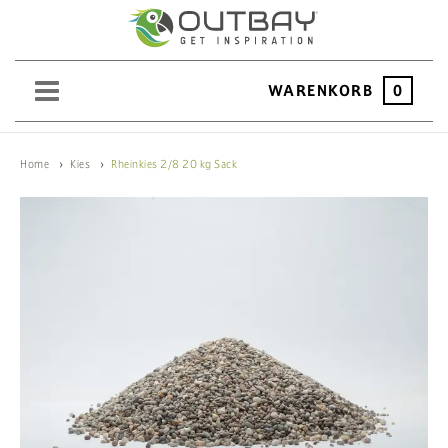
WARENKORB
0
SAND
Home
Kies
Rheinkies 2/8 20 kg Sack
KIES
SPLITT
SCHOTTER
ERDEN
SAATGUT
HOCHBEET
BEWÄSSERUNG