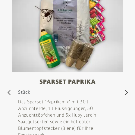
 %
SPARSET PAPRIKA
Stück
arrow_back_ios
arrow_forward_ios
Das Sparset "Paprikamix" mit 30 l
Anzuchterde, 1 l Flüssigdünger, 50
Anzuchttöpfchen und 5x Huby Jardin
Saatgutsorten sowie ein beliebter
Blumentopfstecker (Biene) für Ihre
Fensterbank.