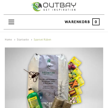
WARENKORB
0
SAND
Home
Startseite
Sparset Rüben
KIES
SPLITT
SCHOTTER
ERDEN
SAATGUT
HOCHBEET
BEWÄSSERUNG