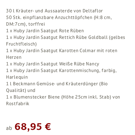
30 l Kräuter- und Aussaaterde von Deltaflor
50 Stk. einpflanzbare Anzuchttöpfchen (H:8 cm,
DM:7cm), torffrei
1 x Huby Jardin Saatgut Rote Rüben
1 x Huby Jardin Saatgut Rettich Rübe Goldball (gelbes
Fruchtfleisch)
1 x Huby Jardin Saatgut Karotten Colmar mit roten
Herzen
1 x Huby Jardin Saatgut Weiße Rübe Nancy
1 x Huby Jardin Saatgut Karottenmischung, farbig,
Harlequin
1 l Beckmann Gemüse- und Kräuterdünger (Bio
Qualität) und
1 x Blumenstecker Biene (Höhe 25cm inkl. Stab) von
Rostfabrik
68,95 €
ab