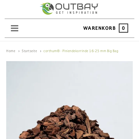
WARENKORB
0
SAND
Home
Startseite
corthum® - Piniendekorrinde 16-25 mm Big Bag
KIES
SPLITT
SCHOTTER
ERDEN
SAATGUT
HOCHBEET
BEWÄSSERUNG