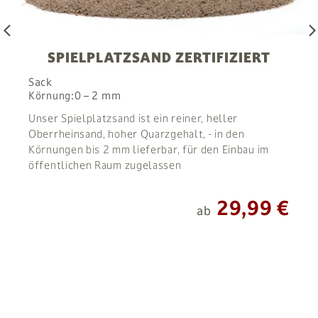
arrow_back_ios
arrow_forward_i
SPIELPLATZSAND ZERTIFIZIERT
Sack
Körnung:
0 – 2 mm
Unser Spielplatzsand ist ein reiner, heller
Oberrheinsand, hoher Quarzgehalt, - in den
Körnungen bis 2 mm lieferbar, für den Einbau im
öffentlichen Raum zugelassen
29,99 €
ab