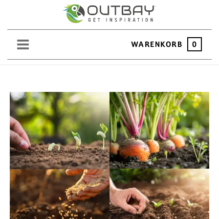
WARENKORB
0
SAND
KIES
SPLITT
SCHOTTER
ERDEN
SAATGUT
HOCHBEET
BEWÄSSERUNG