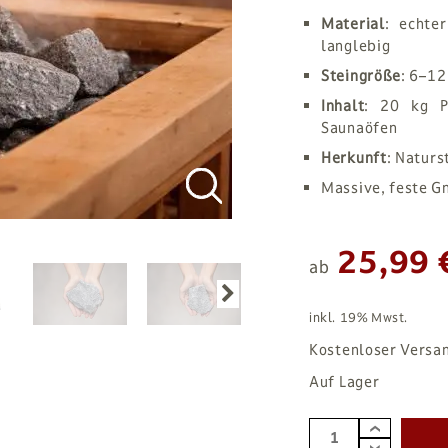
Material
: echte
langlebig
Steingröße
: 6–12
Inhalt
: 20 kg P
Saunaöfen
Herkunft
: Naturs
Massive, feste Gn
25,99 
ab
inkl. 19% Mwst.
Kostenloser Versa
Auf Lager