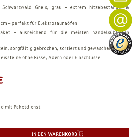
r Schwarzwald Gneis, grau – extrem hitzebeständig &
 cm – perfekt für Elektrosaunaöfen
aket – ausreichend für die meisten handelsüblichen
tein, sorgfältig gebrochen, sortiert und gewaschen
eissteine ohne Risse, Adern oder Einschlüsse
€
nd mit Paketdienst
IN DEN WARENKORB