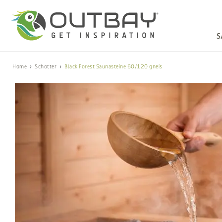
S
Home
Schotter
Black Forest Saunasteine 60/120 gneis