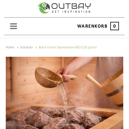
WARENKORB
0
SAND
Home
Schotter
Black Forest Saunasteine 60/120 granit
KIES
SPLITT
SCHOTTER
ERDEN
SAATGUT
HOCHBEET
BEWÄSSERUNG