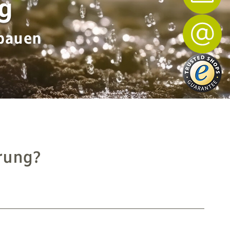
g
nbauen
rung?