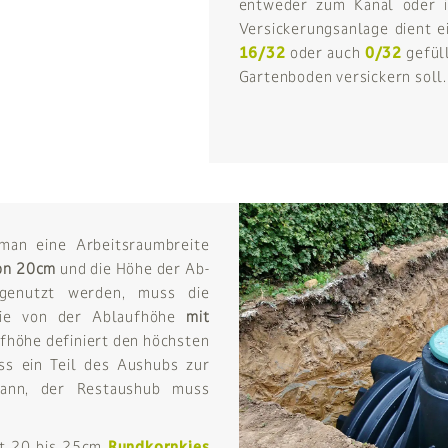
entweder zum Kanal oder 
Versickerungsanlage dient e
16/32
oder auch
0/32
gefüll
Gartenboden versickern soll.
man eine Arbeitsraumbreite
on 20cm
und die Höhe der Ab-
 genutzt werden, muss die
 Sie von der Ablaufhöhe
mit
fhöhe definiert den höchsten
ass ein Teil des Aushubs zur
ann, der Restaushub muss
it 20 bis 25cm
Rundkornkies