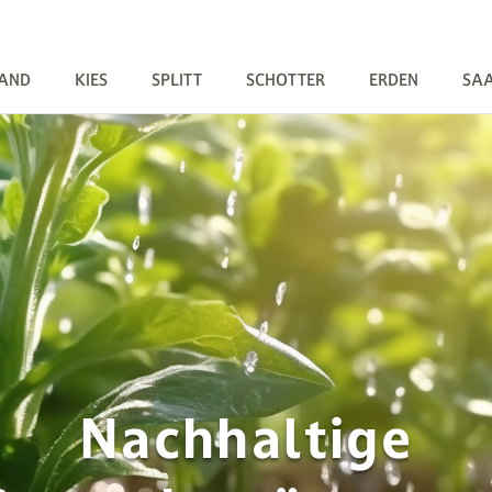
AND
KIES
SPLITT
SCHOTTER
ERDEN
SA
Nachhaltige