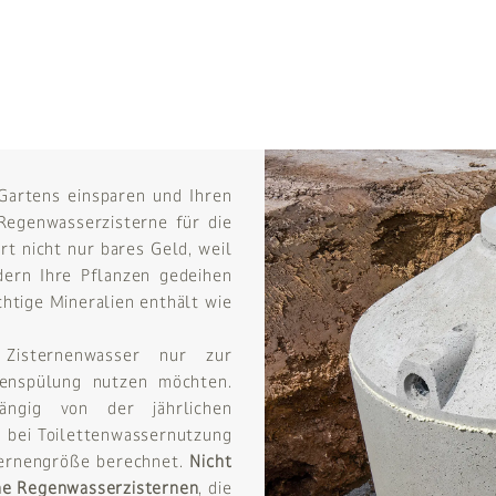
Gartens einsparen und Ihren
Regenwasserzisterne für die
t nicht nur bares Geld, weil
dern Ihre Pflanzen gedeihen
chtige Mineralien enthält wie
Zisternenwasser nur zur
tenspülung nutzen möchten.
ängig von der jährlichen
 bei Toilettenwassernutzung
sternengröße berechnet.
Nicht
ne Regenwasserzisternen
, die