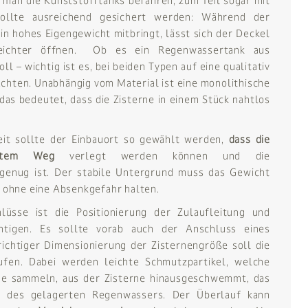
man die Kunststofftanks befahren, zum Teil sogar mit
ollte ausreichend gesichert werden: Während der
in hohes Eigengewicht mitbringt, lässt sich der Deckel
 leichter öffnen. Ob es ein Regenwassertank aus
ll – wichtig ist es, bei beiden Typen auf eine qualitativ
chten. Unabhängig vom Material ist eine monolithische
as bedeutet, dass die Zisterne in einem Stück nahtlos
eit sollte der Einbauort so gewählt werden,
dass die
zestem Weg
verlegt werden können und die
 genug ist. Der stabile Untergrund muss das Gewicht
e ohne eine Absenkgefahr halten.
üsse ist die Positionierung der Zulaufleitung und
chtigen. Es sollte vorab auch der Anschluss eines
richtiger Dimensionierung der Zisternengröße soll die
ufen. Dabei werden leichte Schmutzpartikel, welche
he sammeln, aus der Zisterne hinausgeschwemmt, das
it des gelagerten Regenwassers. Der Überlauf kann