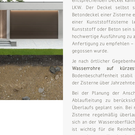
entsprechenden Deckel kann 
LKW. Der Deckel selbst s
Betondeckel einer Zisterne e
einer Kunststoffzisterne
Kunststoff oder Beton sein so
hochwertige Ausführung zu a
Anfertigung zu empfehlen – d
gegossen wurde.
Je nach örtlicher Gegebenh
Wasserrohre auf kür
Bodenbeschaffenheit stabil
der Zisterne über Jahrzehnt
Bei der Planung der Anschl
Ablaufleitung zu berücksi
Überlaufs geplant sein. Bei 
Zisterne regelmäßig überla
sich an der Wasseroberfläc
ist wichtig für die Reinhe