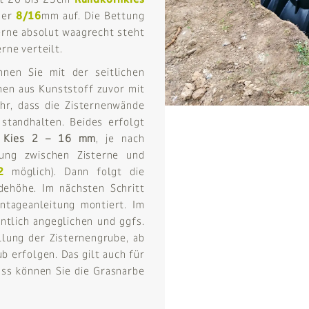
der
8/16
mm auf. Die Bettung
erne absolut waagrecht steht
rne verteilt.
nen Sie mit der seitlichen
nen aus Kunststoff zuvor mit
hr, dass die Zisternenwände
standhalten. Beides erfolgt
m Kies 2 – 16 mm
, je nach
ung zwischen Zisterne und
2
möglich). Dann folgt die
dehöhe. Im nächsten Schritt
tageanleitung montiert. Im
ntlich angeglichen und ggfs.
llung der Zisternengrube, ab
 erfolgen. Das gilt auch für
uss können Sie die Grasnarbe