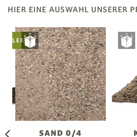
HIER EINE AUSWAHL UNSERER 
SELLER
-
SAND 0/4
arrow_back_ios