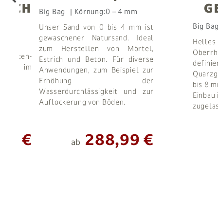
ISCH
G
Big Bag
Körnung:
0 – 4 mm
Big Ba
Unser Sand von 0 bis 4 mm ist
gewaschener Natursand. Ideal
Helles
zum Herstellen von Mörtel,
Oberrh
n Garten-
Estrich und Beton. Für diverse
definie
und im
Anwendungen, zum Beispiel zur
Quarzg
Erhöhung der
bis 8 m
Wasserdurchlässigkeit und zur
Einbau
Auflockerung von Böden.
zugela
90 €
288,99 €
ab