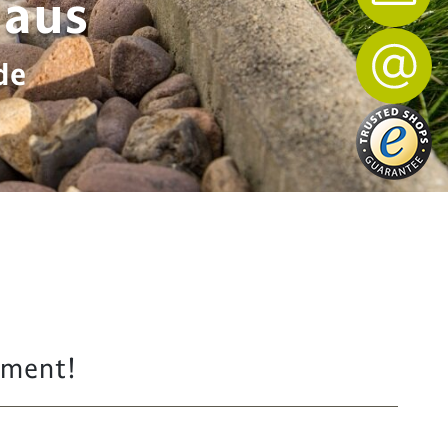
Haus
de
ement!