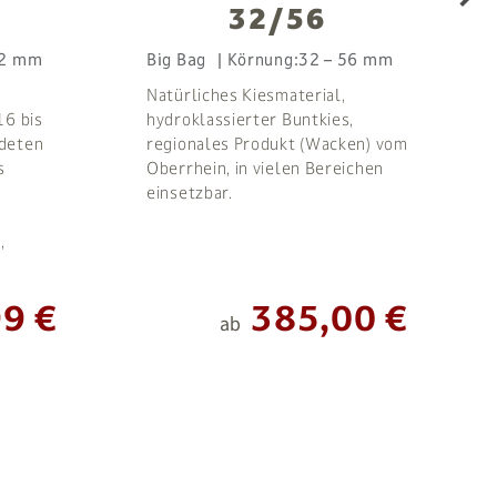
32/56
32 mm
Big Bag
Körnung:
32 – 56 mm
Natürliches Kiesmaterial,
16 bis
hydroklassierter Buntkies,
ndeten
regionales Produkt (Wacken) vom
s
Oberrhein, in vielen Bereichen
einsetzbar.
,
9 €
385,00 €
ab