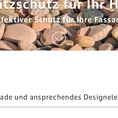
itzschutz für Ihr 
ffektiver Schutz für Ihre Fassa
assade und ansprechendes Designel