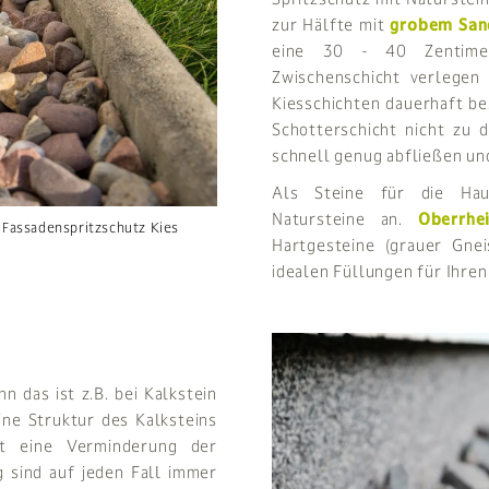
zur Hälfte mit
grobem San
eine 30 - 40 Zentimete
Zwischenschicht verlegen
Kiesschichten dauerhaft bes
Schotterschicht nicht zu 
schnell genug abfließen un
Als Steine für die Haus
Natursteine an.
Oberrhe
Fassadenspritzschutz Kies
Hartgesteine (grauer Gne
idealen Füllungen für Ihren
n das ist z.B. bei Kalkstein
eine Struktur des Kalksteins
st eine Verminderung der
 sind auf jeden Fall immer