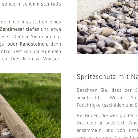
, sondern schlimmstenfalls
ert die Installation eines
Zentimeter tiefen
und etwa
auses. Denken Sie unbedingt
s- oder Randsteinen
, denn
ntrolliert von umliegenden
gen. Dies kann zu Wasser-
Spritzschutz mit N
Beachten Sie, dass der S
ausgleicht. Wenn Sie
Feuchtigkeitsschäden und S
Bei Böden, die wenig oder 
Drainage erforderlich. An
ansammeln und von unten
Spritzschutz mit Naturstein