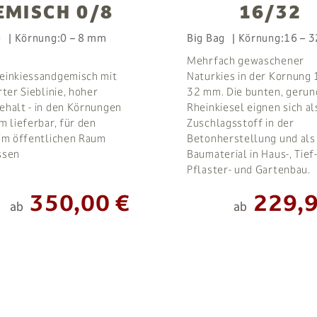
EMISCH 0/8
16/32
g
Körnung:
0 – 8 mm
Big Bag
Körnung:
16 – 
Mehrfach gewaschener
einkiessandgemisch mit
Naturkies in der Kornung 
rter Sieblinie, hoher
32 mm. Die bunten, geru
ehalt - in den Körnungen
Rheinkiesel eignen sich al
m lieferbar, für den
Zuschlagsstoff in der
 im öffentlichen Raum
Betonherstellung und als
ssen
Baumaterial in Haus-, Tief-
Pflaster- und Gartenbau.
350,00 €
229,9
ab
ab