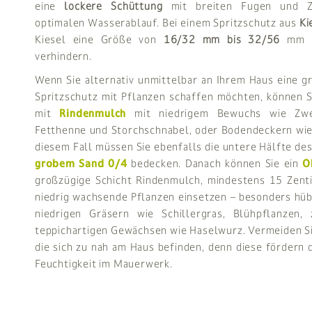
eine
lockere Schüttung
mit breiten Fugen und Z
optimalen Wasserablauf. Bei einem Spritzschutz aus
Ki
Kiesel eine Größe von
16/32 mm bis 32/56
mm h
verhindern.
Wenn Sie alternativ unmittelbar an Ihrem Haus eine 
Spritzschutz mit Pflanzen schaffen möchten, können Si
mit
Rindenmulch
mit niedrigem Bewuchs wie Zwer
Fetthenne und Storchschnabel, oder Bodendeckern wie
diesem Fall müssen Sie ebenfalls die untere Hälfte d
grobem Sand 0/4
bedecken. Danach können Sie ein
O
großzügige Schicht Rindenmulch, mindestens 15 Zenti
niedrig wachsende Pflanzen einsetzen – besonders hüb
niedrigen Gräsern wie Schillergras, Blühpflanzen,
teppichartigen Gewächsen wie Haselwurz. Vermeiden S
die sich zu nah am Haus befinden, denn diese fördern 
Feuchtigkeit im Mauerwerk.