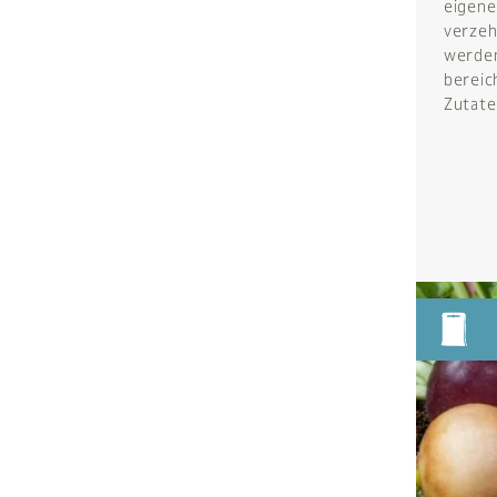
eigene
verzeh
werde
bereic
Zutate