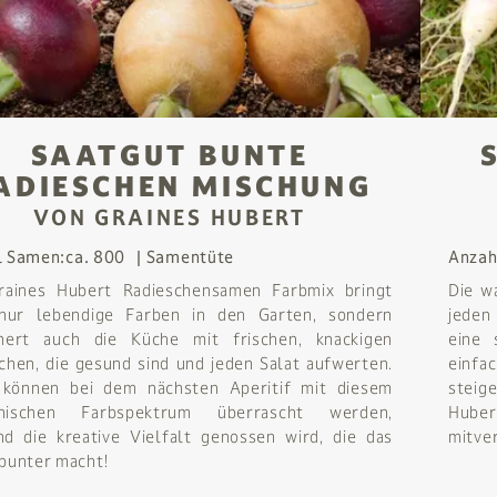
SAATGUT BUNTE
ADIESCHEN MISCHUNG
VON GRAINES HUBERT
l Samen:
ca. 800
Samentüte
Anzah
raines Hubert Radieschensamen Farbmix bringt
Die w
 nur lebendige Farben in den Garten, sondern
jeden
chert auch die Küche mit frischen, knackigen
eine 
chen, die gesund sind und jeden Salat aufwerten.
einfa
 können bei dem nächsten Aperitif mit diesem
steig
nischen Farbspektrum überrascht werden,
Huber
d die kreative Vielfalt genossen wird, die das
mitve
bunter macht!