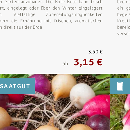
n Garten anzubauen. Die Rote Bete kann frisch
beein
rt, eingelegt oder über den Winter eingelagert
ein g
n. Vielfältige Zubereitungsmöglichkeiten
begei
hern die Ernährung mit frischen, aromatischen
Krea
n direkt aus der Erde.
berei
versc
3,50 €
3,15 €
ab
SAATGUT