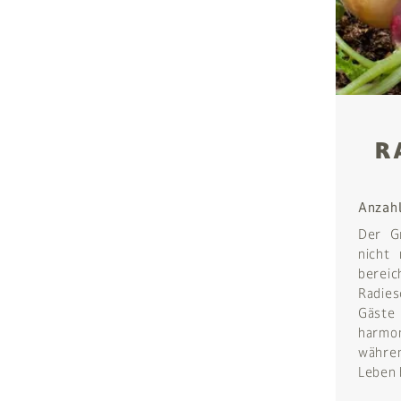
R
Anzah
Der G
nicht
berei
Radies
Gäste
harmo
währen
Leben 