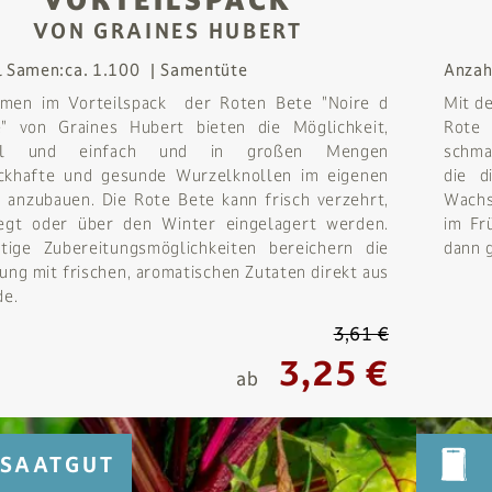
VORTEILSPACK
VON GRAINES HUBERT
l Samen:
ca. 1.100
Samentüte
Anzah
amen im Vorteilspack der Roten Bete "Noire d
Mit d
e" von Graines Hubert bieten die Möglichkeit,
Rote
ell und einfach und in großen Mengen
schma
ckhafte und gesunde Wurzelknollen im eigenen
die d
 anzubauen. Die Rote Bete kann frisch verzehrt,
Wachs
legt oder über den Winter eingelagert werden.
im Fr
ltige Zubereitungsmöglichkeiten bereichern die
dann 
ung mit frischen, aromatischen Zutaten direkt aus
de.
3,61 €
3,25 €
ab
SAATGUT