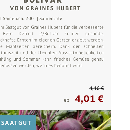
BOLIVAR“
VON GRAINES HUBERT
l Samen:
ca. 200
Samentüte
em Saatgut von Graines Hubert für die verbesserte
 Bete Detroit 2/Bolivar können gesunde,
ckhafte Ernten im eigenen Garten erzielt werden,
ie Mahlzeiten bereichern. Dank der schnellen
tumszeit und der flexiblen Aussaatmöglichkeiten
ühling und Sommer kann frisches Gemüse genau
genossen werden, wenn es benötigt wird.
4,46 €
4,01 €
ab
SAATGUT