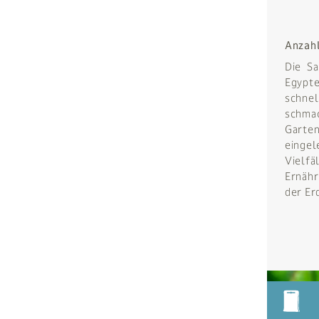
Anzah
Die S
Egypt
schn
schma
Garten
einge
Vielfä
Ernähr
der Er