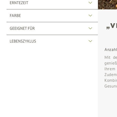
ERNTEZEIT
FARBE
„V
GEEIGNET FÜR
LEBENSZYKLUS
Anzah
Mit d
genieß
Ihrem 
Zudem 
Kombin
Gesund