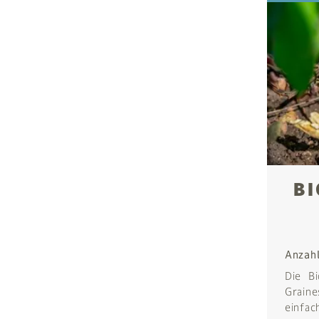
B
Anzah
Die B
Grain
einfa