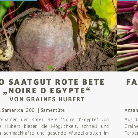
IO SAATGUT ROTE BETE
FA
„NOIRE D EGYPTE“
VON GRAINES HUBERT
l Samen:
ca. 200
Samentüte
Anzah
io-Samen der Roten Bete "Noire d'Egypte" von
Aus d
es Hubert bieten die Möglichkeit, schnell und
Grain
ch schmackhafte und gesunde Wurzelknollen im
Farbe