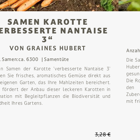
SAMEN KAROTTE
ERBESSERTE NANTAISE
3“
VON GRAINES HUBERT
Anzah
l Samen:
ca. 6300
Samentüte
Die S
Huber
en Samen der Karotte 'verbesserte Nantaise 3'
gesun
en Sie frisches, aromatisches Gemüse direkt aus
Die Ro
eigenen Garten, das Ihre Mahlzeiten bereichert.
den 
fördert der Anbau dieser leckeren Karotten in
Zuber
ation mit Begleitpflanzen die Biodiversität und
mit fr
heit Ihres Gartens.
3,28 €