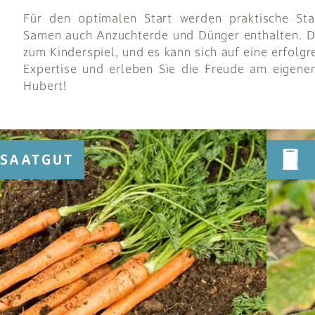
Für den optimalen Start werden praktische Sta
Samen auch Anzuchterde und Dünger enthalten. Da
zum Kinderspiel, und es kann sich auf eine erfolgr
Expertise und erleben Sie die Freude am eigene
Hubert!
SAATGUT