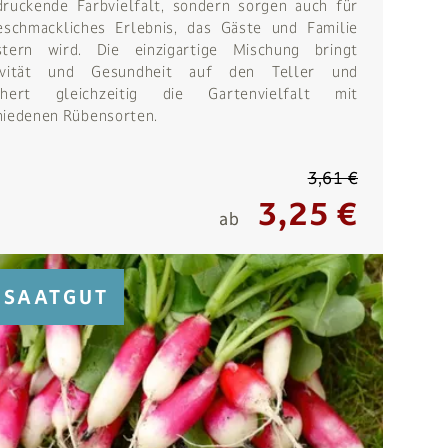
druckende Farbvielfalt, sondern sorgen auch für
eschmackliches Erlebnis, das Gäste und Familie
stern wird. Die einzigartige Mischung bringt
tivität und Gesundheit auf den Teller und
chert gleichzeitig die Gartenvielfalt mit
hiedenen Rübensorten.
3,61 €
3,25 €
ab
SAATGUT