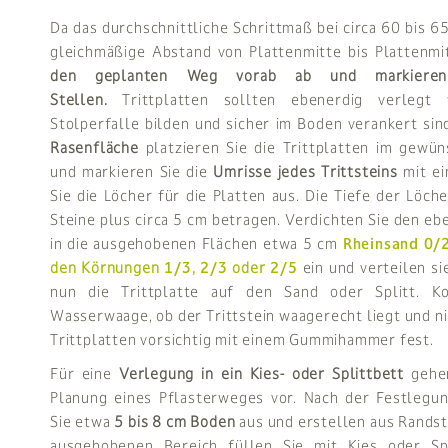
Da das durchschnittliche Schrittmaß bei circa 60 bis 65 
gleichmäßige Abstand von Plattenmitte bis Plattenmi
den geplanten Weg vorab ab und markieren
Stellen.
Trittplatten sollten ebenerdig verlegt
Stolperfalle bilden und sicher im Boden verankert sin
Rasenfläche
platzieren Sie die Trittplatten im gewü
und markieren Sie die
Umrisse jedes Trittsteins
mit ei
Sie die Löcher für die Platten aus. Die Tiefe der Löch
Steine plus circa 5 cm betragen. Verdichten Sie den eb
in die ausgehobenen Flächen etwa 5 cm
Rheinsand 0/
den Körnungen
1/3
,
2/3
oder
2/5
ein und verteilen si
nun die Trittplatte auf den Sand oder Splitt. Ko
Wasserwaage, ob der Trittstein waagerecht liegt und ni
Trittplatten vorsichtig mit einem Gummihammer fest.
Für eine
Verlegung in ein Kies- oder Splittbett
gehen
Planung eines Pflasterweges vor. Nach der Festlegu
Sie etwa
5 bis 8 cm Boden
aus und erstellen aus Rands
ausgehobenen Bereich füllen Sie mit Kies oder Spl