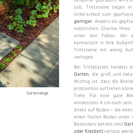
soll. Trittsteine liegen 
Unterschied zum gepflast
geringer
. Anders als gepfl
natürlichen Charme Ihres 
unter den Füßen. Vor al
harmonisch in Ihre Außenf
Trittsteine mit wenig A
verlegen.
Bei Trittplatten handelt 
Garten
, die groß und bela
Wichtig ist, dass die Breit
problemlos auftreten könne
Gartenwege
Tiefe. Für eine gute Bel
mindestens 4 cm hoch sein. 
direkt auf Boden – die eben
einen festen Boden unter 
Besonders beliebt sind
Gart
oder Kiesbett
verlegt werd