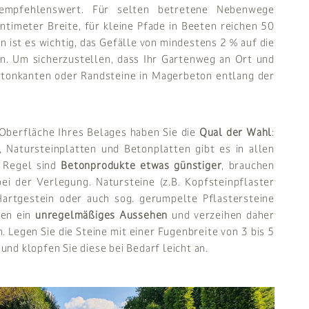
mpfehlenswert. Für selten betretene Nebenwege
timeter Breite, für kleine Pfade in Beeten reichen 50
 ist es wichtig, das Gefälle von mindestens 2 % auf die
n. Um sicherzustellen, dass Ihr Gartenweg an Ort und
Betonkanten oder Randsteine in Magerbeton entlang der
 Oberfläche Ihres Belages haben Sie die
Qual der Wahl
:
, Natursteinplatten und Betonplatten gibt es in allen
r Regel sind
Betonprodukte etwas günstiger
, brauchen
i der Verlegung. Natursteine (z.B. Kopfsteinpflaster
artgestein oder auch sog. gerumpelte Pflastersteine
ben ein
unregelmäßiges Aussehen
und verzeihen daher
. Legen Sie die Steine mit einer Fugenbreite von 3 bis 5
und klopfen Sie diese bei Bedarf leicht an.