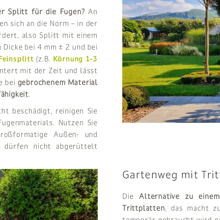
r Splitt für die Fugen?
An
en sich an die Norm – in der
dert, also Splitt mit einem
m Dicke bei 4 mm ± 2 und bei
Feinsplitt
(z.B.
Körnung 1-3
ntert mit der Zeit und lässt
e bei
gebrochenem Material
ähigkeit
.
ht beschädigt, reinigen Sie
Fugenmaterials. Nutzen Sie
Großformatige Außen- und
 dürfen nicht abgerüttelt
Gartenweg mit Trit
Die
Alternative zu einem
Trittplatten
, das macht z
temporär gebraucht wird od