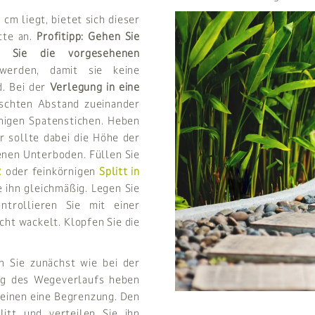
cm liegt, bietet sich dieser
tte an.
Profitipp: Gehen Sie
 Sie die vorgesehenen
 werden, damit sie keine
d. Bei der
Verlegung in eine
nschten Abstand zueinander
nigen Spatenstichen. Heben
er sollte dabei die Höhe der
enen Unterboden. Füllen Sie
2
oder feinkörnigen
Splitt in
e ihn gleichmäßig. Legen Sie
ntrollieren Sie mit einer
cht wackelt. Klopfen Sie die
 Sie zunächst wie bei der
ng des Wegeverlaufs heben
teinen eine Begrenzung. Den
itt und verteilen Sie ihn