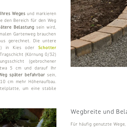
 Ihres Weges
und markieren
ie den Bereich für den Weg
ätere Belastung
sein wird,
rmalen Gartenweg brauchen
us gerechnet. Die untere
n“) in Kies oder
Schotter
Tragschicht (Körnung 0/32)
gsschicht (gebrochener
etwa 5 cm und darauf Ihr
Weg später befahrbar
sein,
a 10 cm mehr Höhenaufbau.
telplatte, um eine stabile
Wegbreite und Bel
Für häufig genutzte Wege,