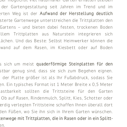
in der Gartengestaltung seit Jahren im Trend und im
erten Weg ist der
Aufwand der Herstellung deutlich
asterte Gartenwege unterstreichen die Trittplatten den
Gartens – und bieten dabei festen, trockenen Boden
lem Trittplatten aus Naturstein integrieren sich
lächen. Und das Beste: Selbst Heimwerker können die
ufwand auf dem Rasen, im Kiesbett oder auf Boden
es sich um meist
quaderförmige Steinplatten für den
stbar genug sind, dass sie sich zum Begehen eignen.
e der Platte größer ist als Ihr Fußabdruck, sodass Sie
n. Ein typisches Format ist 1 Meter Breite x 0,5 Meter
astbarkeit sollten die Trittsteine für den Garten
Ob auf Rasen, Rindenmulch, Splitt, Kies, Schotter oder
erdig verlegten Trittsteine schaffen Ihnen überall dort
den Füßen, wo Sie ihn sich in Ihrem Garten wünschen.
enwege mit Trittplatten, die in Rasen oder in ein Splitt-
en.