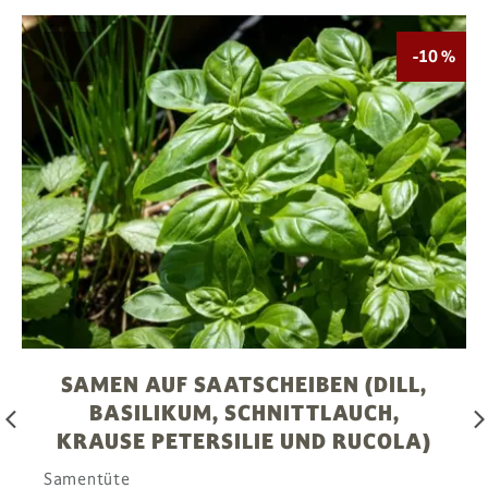
-10 %
SAMEN AUF SAATSCHEIBEN (DILL,
BASILIKUM, SCHNITTLAUCH,
arrow_back_ios
arrow_forward_i
KRAUSE PETERSILIE UND RUCOLA)
Samentüte