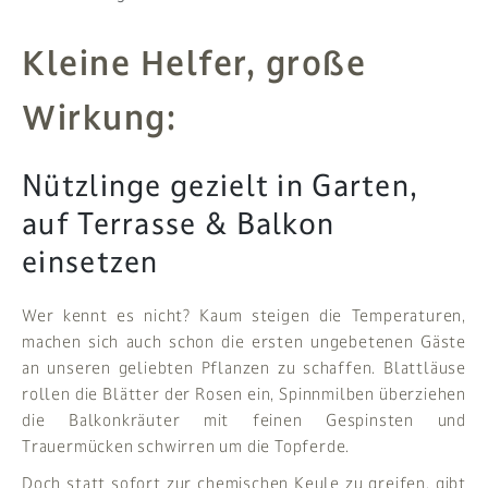
PFLANZEN
Kleine Helfer, große
# MAG
Wirkung:
SUCHE
Nützlinge gezielt in Garten,
ANMELDEN
auf Terrasse & Balkon
einsetzen
Wer kennt es nicht? Kaum steigen die Temperaturen,
machen sich auch schon die ersten ungebetenen Gäste
an unseren geliebten Pflanzen zu schaffen. Blattläuse
rollen die Blätter der Rosen ein, Spinnmilben überziehen
die Balkonkräuter mit feinen Gespinsten und
Trauermücken schwirren um die Topferde.
Doch statt sofort zur chemischen Keule zu greifen, gibt